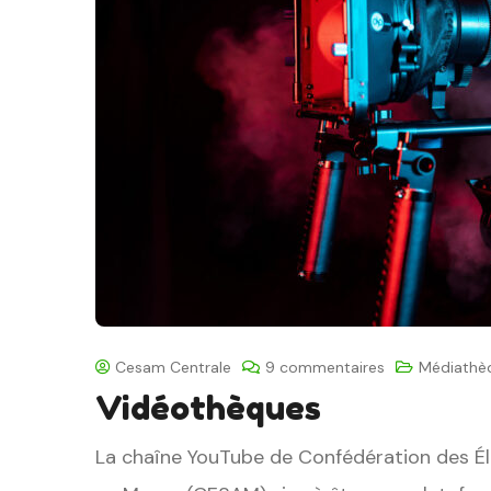
Cesam Centrale
9 commentaires
Médiathè
Vidéothèques
La chaîne YouTube de Confédération des Élè