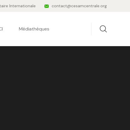
taire Internationale
contact@cesamcentrale.org
CI
Médiathèques