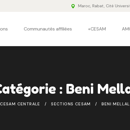
Maroc, Rabat, Cité Universi
ions
Communautés affiliées
+CESAM
AM
atégorie :
Beni Mell
CESAM CENTRALE
SECTIONS CESAM
BENI MELLAL