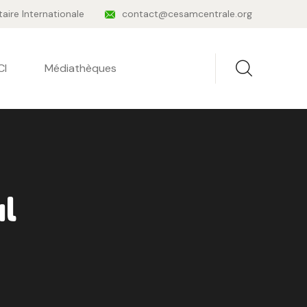
taire Internationale
contact@cesamcentrale.org
CI
Médiathèques
al