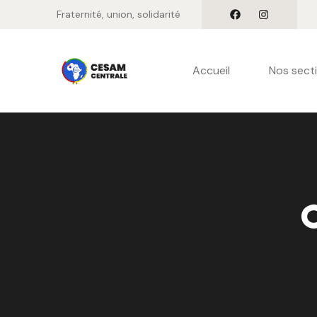
Fraternité, union, solidarité
Accueil
Nos sect
C